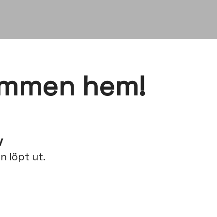
ommen hem!
v
n löpt ut.